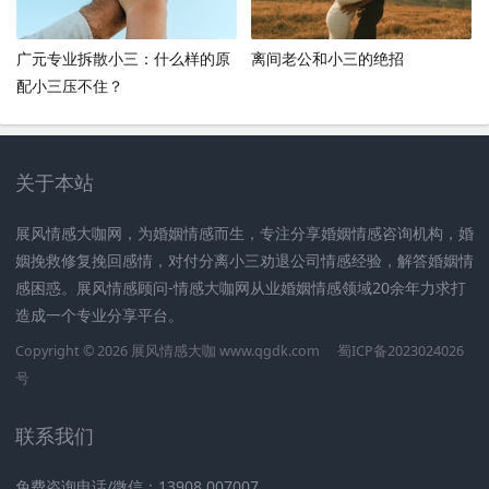
广元专业拆散小三：什么样的原
离间老公和小三的绝招
配小三压不住？
关于本站
展风情感大咖网，为婚姻情感而生，专注分享婚姻情感咨询机构，婚
姻挽救修复挽回感情，对付分离小三劝退公司情感经验，解答婚姻情
感困惑。展风情感顾问-情感大咖网从业婚姻情感领域20余年力求打
造成一个专业分享平台。
Copyright © 2026 展风情感大咖 www.qgdk.com
蜀ICP备2023024026
号
联系我们
免费咨询电话/微信：13908 007007