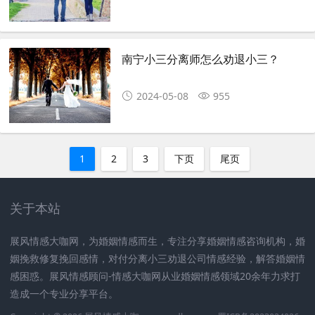
南宁小三分离师怎么劝退小三？
2024-05-08
955
1
2
3
下页
尾页
关于本站
展风情感大咖网，为婚姻情感而生，专注分享婚姻情感咨询机构，婚
姻挽救修复挽回感情，对付分离小三劝退公司情感经验，解答婚姻情
感困惑。展风情感顾问-情感大咖网从业婚姻情感领域20余年力求打
造成一个专业分享平台。