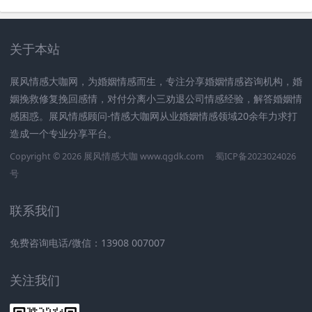
关于本站
展风情感大咖网，为婚姻情感而生，专注分享婚姻情感咨询机构，婚
姻挽救修复挽回感情，对付分离小三劝退公司情感经验，解答婚姻情
感困惑。展风情感顾问-情感大咖网从业婚姻情感领域20余年力求打
造成一个专业分享平台。
Copyright © 2026 展风情感大咖 www.qgdk.com
蜀ICP备2023024026
号
联系我们
免费咨询电话/微信：13908 007007
关注我们