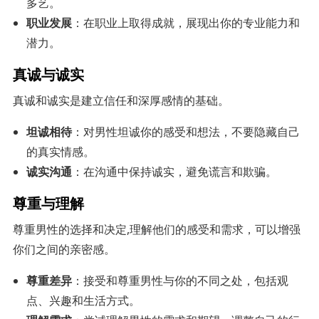
多艺。
职业发展
：在职业上取得成就，展现出你的专业能力和
潜力。
真诚与诚实
真诚和诚实是建立信任和深厚感情的基础。
坦诚相待
：对男性坦诚你的感受和想法，不要隐藏自己
的真实情感。
诚实沟通
：在沟通中保持诚实，避免谎言和欺骗。
尊重与理解
尊重男性的选择和决定,理解他们的感受和需求，可以增强
你们之间的亲密感。
尊重差异
：接受和尊重男性与你的不同之处，包括观
点、兴趣和生活方式。