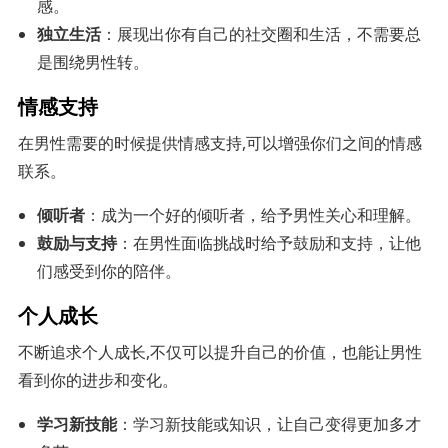
感。
独立生活
：展现出你有自己的社交圈和生活，不需要总
是围绕男性转。
情感支持
在男性需要的时候提供情感支持,可以增强你们之间的情感
联系。
倾听者
：成为一个好的倾听者，给予男性关心和理解。
鼓励与支持
：在男性面临挑战时给予鼓励和支持，让他
们感受到你的陪伴。
个人成长
不断追求个人成长,不仅可以提升自己的价值，也能让男性
看到你的进步和变化。
学习新技能
：学习新技能或知识，让自己变得更加多才