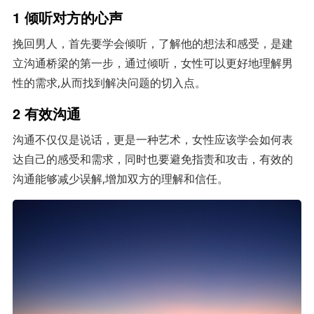
1 倾听对方的心声
挽回男人，首先要学会倾听，了解他的想法和感受，是建
立沟通桥梁的第一步，通过倾听，女性可以更好地理解男
性的需求,从而找到解决问题的切入点。
2 有效沟通
沟通不仅仅是说话，更是一种艺术，女性应该学会如何表
达自己的感受和需求，同时也要避免指责和攻击，有效的
沟通能够减少误解,增加双方的理解和信任。