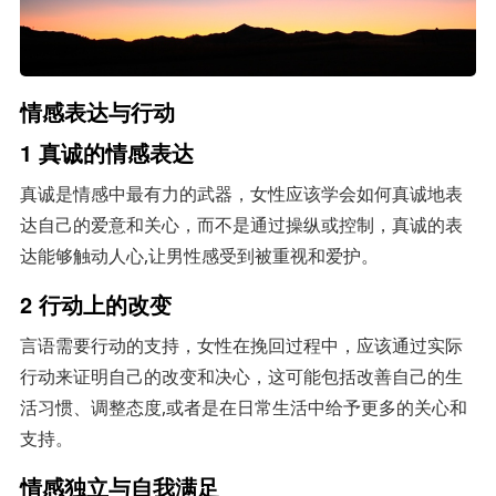
情感表达与行动
1 真诚的情感表达
真诚是情感中最有力的武器，女性应该学会如何真诚地表
达自己的爱意和关心，而不是通过操纵或控制，真诚的表
达能够触动人心,让男性感受到被重视和爱护。
2 行动上的改变
言语需要行动的支持，女性在挽回过程中，应该通过实际
行动来证明自己的改变和决心，这可能包括改善自己的生
活习惯、调整态度,或者是在日常生活中给予更多的关心和
支持。
情感独立与自我满足