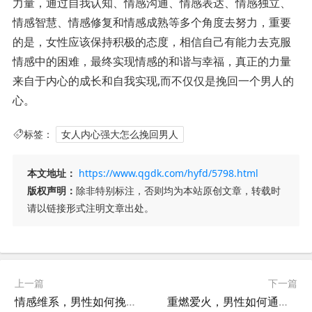
力量，通过自我认知、情感沟通、情感表达、情感独立、
情感智慧、情感修复和情感成熟等多个角度去努力，重要
的是，女性应该保持积极的态度，相信自己有能力去克服
情感中的困难，最终实现情感的和谐与幸福，真正的力量
来自于内心的成长和自我实现,而不仅仅是挽回一个男人的
心。
标签：
女人内心强大怎么挽回男人
本文地址：
https://www.qgdk.com/hyfd/5798.html
版权声明：
除非特别标注，否则均为本站原创文章，转载时
请以链接形式注明文章出处。
上一篇
下一篇
情感维系，男性如何挽回女性的心
重燃爱火，男性如何通过音乐视频挽回爱情