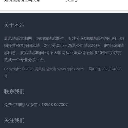
关于本站
展风情感大咖网，为婚姻情感而生，专注分享婚姻情感咨询机构，婚
姻挽救修复挽回感情，对付分离小三劝退公司情感经验，解答婚姻情
感困惑。展风情感顾问-情感大咖网从业婚姻情感领域20余年力求打
造成一个专业分享平台。
Copyright © 2026 展风情感大咖 www.qgdk.com
蜀ICP备2023024026
号
联系我们
免费咨询电话/微信：13908 007007
关注我们