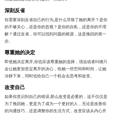
深刻反省
你需要深刻反省自己的行为,是什么导致了她的离开？是你
的不够关心，还是你的忽视？是你的自私，还是你的不理
解？通过反省，你可以找到问题的根源，这是挽回的第一
步。
尊重她的决定
即使她决定离开,你也应该尊重她的选择，强迫或者纠缠只
会让她更加坚定离开的决心，给她一些空间和时间，让她
冷静下来，同时也给自己一个机会去思考和改变。
改变自己
如果你意识到自己的错误,那么改变是必要的，这不仅仅是
为了挽回她，更是为了成为一个更好的人，无论是改善你
的沟通技巧，还是调整你的生活方式，改变应该从内心开