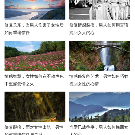
修复关系，当男人伤害了女性后
修复情感裂痕，男人如何用言语
如何重建信任
挽回女人的心
情感智慧，女性如何在不动声色
情感修复的艺术，男性如何巧妙
中重燃爱情之火
挽回女性的心情
修复裂痕，面对女性出轨，男性
当爱已成往事，男人如何挽回女
如何重建信任与关系
人的心