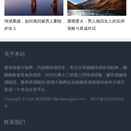
情感重建，如何挽回被男人删除
重燃爱火，男人挽回女人的实用
的女人
策略与真诚对话
关于本站
展风情感大咖网，为婚姻情感而生，专注分享婚姻情感咨询机构，婚
姻挽救修复挽回感情，对付分离小三劝退公司情感经验，解答婚姻情
感困惑。展风情感顾问-情感大咖网从业婚姻情感领域20余年力求打
造成一个专业分享平台。
Copyright © 2026 展风情感大咖 www.qgdk.com
蜀ICP备2023024026
号
联系我们