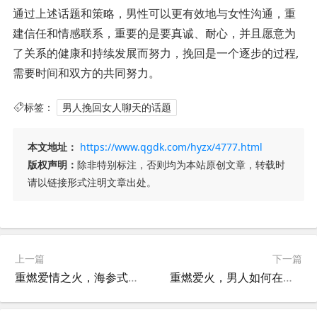
通过上述话题和策略，男性可以更有效地与女性沟通，重
建信任和情感联系，重要的是要真诚、耐心，并且愿意为
了关系的健康和持续发展而努力，挽回是一个逐步的过程,
需要时间和双方的共同努力。
标签：
男人挽回女人聊天的话题
本文地址：
https://www.qgdk.com/hyzx/4777.html
版权声明：
除非特别标注，否则均为本站原创文章，转载时
请以链接形式注明文章出处。
上一篇
下一篇
重燃爱情之火，海参式婚姻挽回策略
重燃爱火，男人如何在网恋中挽回女人的心