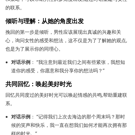
的联系。
倾听与理解：从她的角度出发
挽回的第一步是倾听，男性应该展现出真诚的兴趣和关
心，询问女性的感受和想法，这不仅是为了了解她的观点,
也是为了展示你的同理心。
对话示例
： “我注意到最近我们之间有些紧张，我想知
道你的感受，你愿意和我分享你的想法吗？”
共同回忆：唤起美好时光
回忆共同度过的美好时光可以唤起情感的共鸣,帮助重建联
系。
对话示例
： “记得我们上次去海边的那个周末吗？那时
候的笑声和快乐，我一直在想我们如何才能再次拥有那
样的时光。”