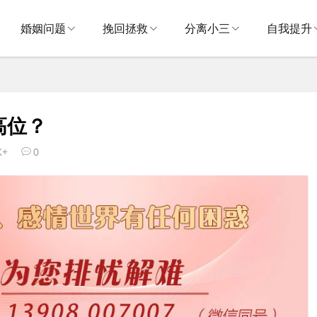
婚姻问题
挽回拯救
分离小三
自我提升
高位？
K+
0