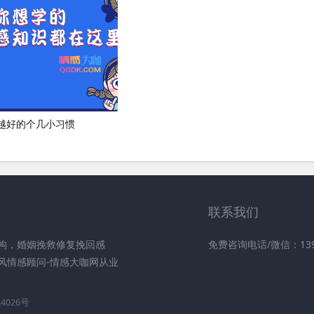
越好的个几小习惯
联系我们
构，婚姻挽救修复挽回感
免费咨询电话/微信：1390
风情感顾问-情感大咖网从业
24026号