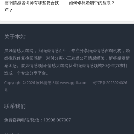
德阳情感咨询师有哪些复合技
如何修补婚姻中的裂痕？
巧？
关于本站
展风情感大咖网，为婚姻情感而生，专注分享婚姻情感咨询机构，婚
姻挽救修复挽回感情，对付分离小三劝退公司情感经验，解答婚姻情
感困惑。展风情感顾问-情感大咖网从业婚姻情感领域20余年力求打
造成一个专业分享平台。
Copyright © 2026 展风情感大咖 www.qgdk.com
蜀ICP备2023024026
号
联系我们
免费咨询电话/微信：13908 007007