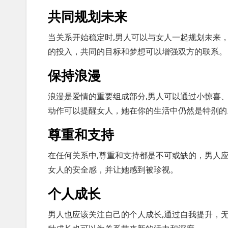
共同规划未来
当关系开始稳定时,男人可以与女人一起规划未来
的投入，共同的目标和梦想可以增强双方的联系。
保持浪漫
浪漫是爱情的重要组成部分,男人可以通过小惊喜
动作可以提醒女人，她在你的生活中仍然是特别的
尊重和支持
在任何关系中,尊重和支持都是不可或缺的，男人
女人的安全感，并让她感到被珍视。
个人成长
男人也应该关注自己的个人成长,通过自我提升，