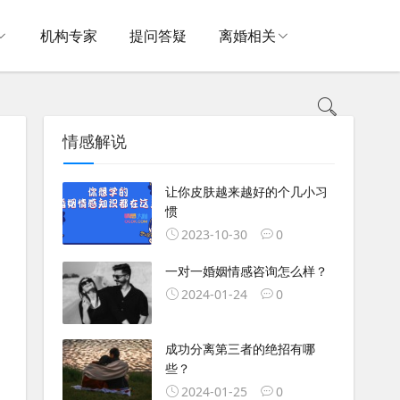
机构专家
提问答疑
离婚相关
情感解说
让你皮肤越来越好的个几小习
惯
2023-10-30
0
一对一婚姻情感咨询怎么样？
2024-01-24
0
成功分离第三者的绝招有哪
些？
2024-01-25
0