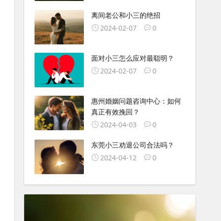
离间老公和小三的绝招
2024-02-07
0
面对小三怎么应对最聪明？
2024-02-07
0
惠州婚姻问题咨询中心：如何
真正有效挽回？
2024-04-03
0
东莞小三劝退公司合法吗？
2024-04-12
0