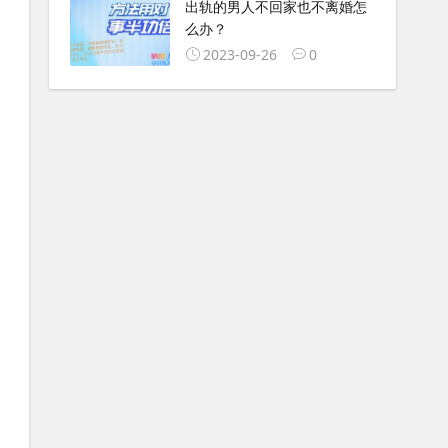
出轨的男人不回家也不离婚怎
么办？
2023-09-26
0