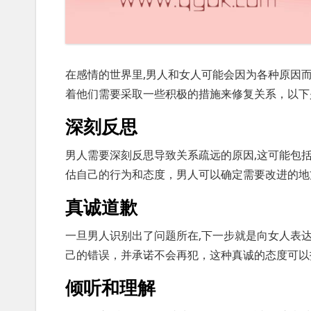
在感情的世界里,男人和女人可能会因为各种原因
着他们需要采取一些积极的措施来修复关系，以下
深刻反思
男人需要深刻反思导致关系疏远的原因,这可能包
估自己的行为和态度，男人可以确定需要改进的地
真诚道歉
一旦男人识别出了问题所在,下一步就是向女人表达
己的错误，并承诺不会再犯，这种真诚的态度可以
倾听和理解