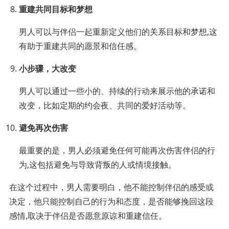
重建共同目标和梦想
男人可以与伴侣一起重新定义他们的关系目标和梦想,这
有助于重建共同的愿景和信任感。
小步骤，大改变
男人可以通过一些小的、持续的行动来展示他的承诺和
改变，比如定期的约会夜、共同的爱好活动等。
避免再次伤害
最重要的是，男人必须避免任何可能再次伤害伴侣的行
为,这包括避免与导致背叛的人或情境接触。
在这个过程中，男人需要明白，他不能控制伴侣的感受或
决定，他只能控制自己的行为和态度，是否能够挽回这段
感情,取决于伴侣是否愿意原谅和重建信任。