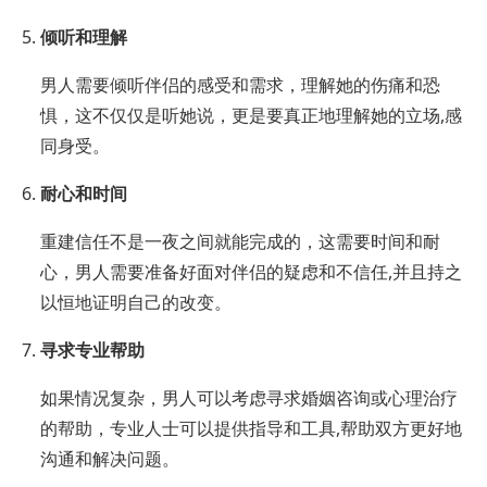
倾听和理解
男人需要倾听伴侣的感受和需求，理解她的伤痛和恐
惧，这不仅仅是听她说，更是要真正地理解她的立场,感
同身受。
耐心和时间
重建信任不是一夜之间就能完成的，这需要时间和耐
心，男人需要准备好面对伴侣的疑虑和不信任,并且持之
以恒地证明自己的改变。
寻求专业帮助
如果情况复杂，男人可以考虑寻求婚姻咨询或心理治疗
的帮助，专业人士可以提供指导和工具,帮助双方更好地
沟通和解决问题。