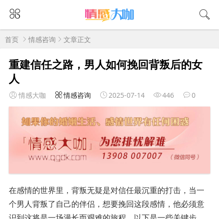
首页
情感咨询
文章正文
重建信任之路，男人如何挽回背叛后的女
人
情感大咖
情感咨询
2025-07-14
446
0
在感情的世界里，背叛无疑是对信任最沉重的打击，当一
个男人背叛了自己的伴侣，想要挽回这段感情，他必须意
识到这将是一场漫长而艰难的旅程，以下是一些关键步