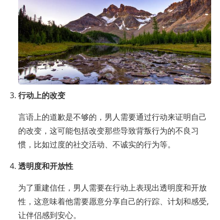
行动上的改变
言语上的道歉是不够的，男人需要通过行动来证明自己
的改变，这可能包括改变那些导致背叛行为的不良习
惯，比如过度的社交活动、不诚实的行为等。
透明度和开放性
为了重建信任，男人需要在行动上表现出透明度和开放
性，这意味着他需要愿意分享自己的行踪、计划和感受,
让伴侣感到安心。