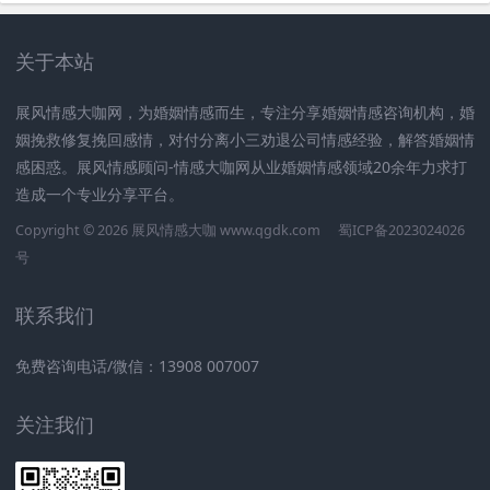
关于本站
展风情感大咖网，为婚姻情感而生，专注分享婚姻情感咨询机构，婚
姻挽救修复挽回感情，对付分离小三劝退公司情感经验，解答婚姻情
感困惑。展风情感顾问-情感大咖网从业婚姻情感领域20余年力求打
造成一个专业分享平台。
Copyright © 2026 展风情感大咖 www.qgdk.com
蜀ICP备2023024026
号
联系我们
免费咨询电话/微信：13908 007007
关注我们