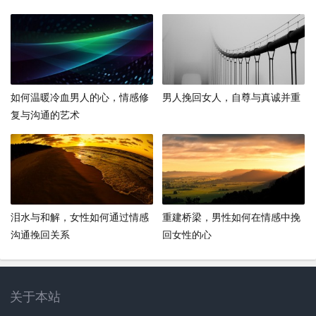
如何温暖冷血男人的心，情感修
男人挽回女人，自尊与真诚并重
复与沟通的艺术
泪水与和解，女性如何通过情感
重建桥梁，男性如何在情感中挽
沟通挽回关系
回女性的心
关于本站