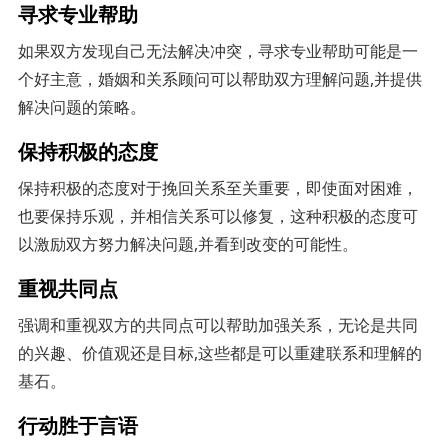
寻求专业帮助
如果双方发现自己无法解决冲突，寻求专业帮助可能是一
个好主意，婚姻和关系顾问可以帮助双方理解问题,并提供
解决问题的策略。
保持积极的态度
保持积极的态度对于挽回关系至关重要，即使面对困难，
也要保持乐观，并相信关系可以修复，这种积极的态度可
以激励双方努力解决问题,并看到改变的可能性。
重视共同点
强调和重视双方的共同点可以帮助加强关系，无论是共同
的兴趣、价值观还是目标,这些都是可以重建联系和理解的
基石。
行动胜于言语