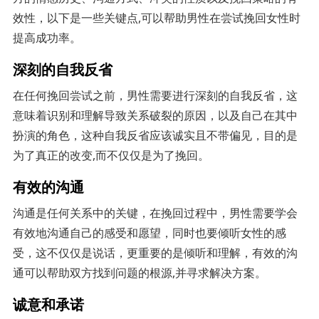
效性，以下是一些关键点,可以帮助男性在尝试挽回女性时
提高成功率。
深刻的自我反省
在任何挽回尝试之前，男性需要进行深刻的自我反省，这
意味着识别和理解导致关系破裂的原因，以及自己在其中
扮演的角色，这种自我反省应该诚实且不带偏见，目的是
为了真正的改变,而不仅仅是为了挽回。
有效的沟通
沟通是任何关系中的关键，在挽回过程中，男性需要学会
有效地沟通自己的感受和愿望，同时也要倾听女性的感
受，这不仅仅是说话，更重要的是倾听和理解，有效的沟
通可以帮助双方找到问题的根源,并寻求解决方案。
诚意和承诺