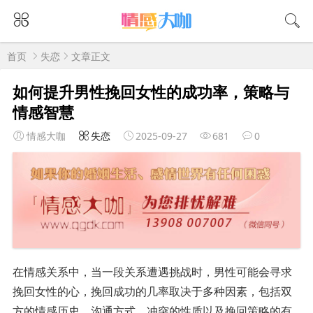
首页
失恋
文章正文
如何提升男性挽回女性的成功率，策略与
情感智慧
情感大咖
失恋
2025-09-27
681
0
在情感关系中，当一段关系遭遇挑战时，男性可能会寻求
挽回女性的心，挽回成功的几率取决于多种因素，包括双
方的情感历史、沟通方式、冲突的性质以及挽回策略的有