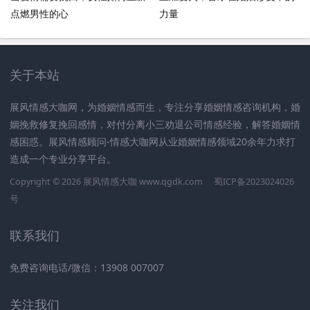
点燃男性的心
力量
关于本站
展风情感大咖网，为婚姻情感而生，专注分享婚姻情感咨询机构，婚
姻挽救修复挽回感情，对付分离小三劝退公司情感经验，解答婚姻情
感困惑。展风情感顾问-情感大咖网从业婚姻情感领域20余年力求打
造成一个专业分享平台。
Copyright © 2026 展风情感大咖 www.qgdk.com
蜀ICP备2023024026
号
联系我们
免费咨询电话/微信：13908 007007
关注我们