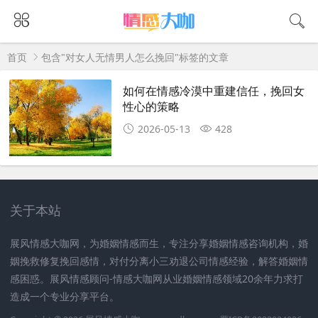
首页
包含"对女人无情男人怎么挽回"标签的文章
如何在情感冷漠中重建信任，挽回女
性心的策略
2026-05-13
428
关于本站
展风情感大咖网，为婚姻情感而生，专注分享婚姻情感咨询机构，婚
姻挽救修复挽回感情，对付分离小三劝退公司情感经验，解答婚姻情
感困惑。展风情感顾问-情感大咖网从业婚姻情感领域20余年力求打
造成一个专业分享平台。