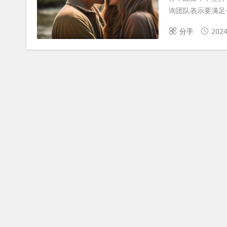
询团队表示要满足一
分手
2024