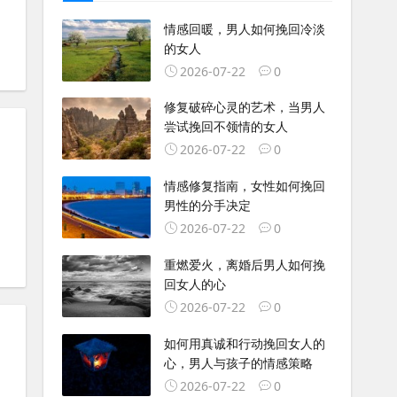
情感回暖，男人如何挽回冷淡
的女人
2026-07-22
0
修复破碎心灵的艺术，当男人
尝试挽回不领情的女人
2026-07-22
0
情感修复指南，女性如何挽回
男性的分手决定
2026-07-22
0
重燃爱火，离婚后男人如何挽
回女人的心
2026-07-22
0
如何用真诚和行动挽回女人的
心，男人与孩子的情感策略
2026-07-22
0