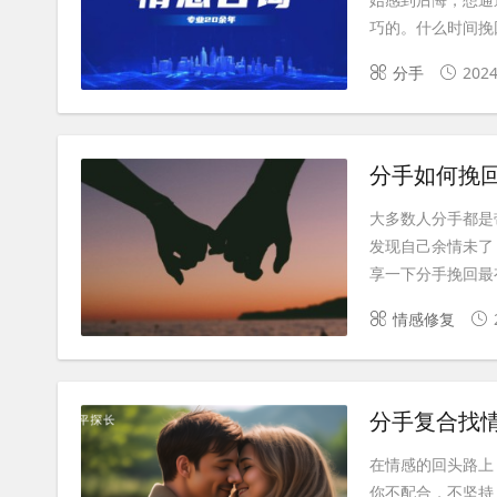
巧的。什么时间挽回
分手
2024
分手如何挽
大多数人分手都是
发现自己余情未了
享一下分手挽回最有
情感修复
分手复合找
在情感的回头路上
你不配合，不坚持