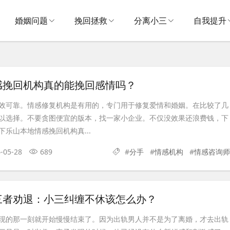
婚姻问题
挽回拯救
分离小三
自我提升
感挽回机构真的能挽回感情吗？
效可靠。情感修复机构是有用的，专门用于修复爱情和婚姻。在比较了几
以选择。不要贪图便宜的版本，找一家小企业。不仅没效果还浪费钱，下
乐山本地情感挽回机构真...
-05-28
689
#
分手
#
情感机构
#
情感咨询师
三者劝退：小三纠缠不休该怎么办？
现的那一刻就开始慢慢结束了。因为出轨男人并不是为了离婚，才去出轨