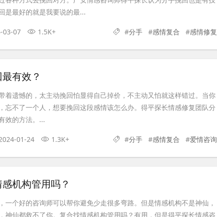
是最好的就是我要说的最...
-03-07
1.5K+
#
分手
#
感情复合
#
感情修复
回最有效？
带着遗憾的，太主动挽回怕显得自己掉价，不主动又怕就这样错过。当你
，忘不了一个人，想要挽回这段感情该怎么办。得平探长情感修复团队分
效的方法。...
2024-01-24
1.3K+
#
分手
#
感情复合
#
爱情咨询
情感机构管用吗？
，一个好的咨询师可以帮你避免少走很多弯路。但是情感机构不是神仙，
，神仙都救不了你。复合找情感机构管用吗？有用，但是得平探长情感咨