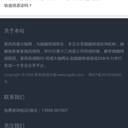
轨值得原谅吗？
关于本站
展风情感大咖网，为婚姻情感而生，专注分享婚姻情感咨询机构，婚
姻挽救修复挽回感情，对付分离小三劝退公司情感经验，解答婚姻情
感困惑。展风情感顾问-情感大咖网从业婚姻情感领域20余年力求打
造成一个专业分享平台。
Copyright © 2026 展风情感大咖 www.qgdk.com
蜀ICP备2023024026
号
联系我们
免费咨询电话/微信：13908 007007
关注我们