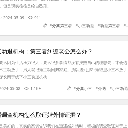
但是现实往往是给自己落...
2024-05-09
911
#
分离第三者
#
小三劝退
#
劝退第三者
#
三劝退机构：第三者纠缠老公怎么办？
要么因为生活压力很大，要么很多事情都没有按照自己的理想去，才会选
不主动放手，男人就很难主动回归家庭。所以遇到那种难缠型小三不放手
长南宁线下小三劝退机构...
2024-05-08
1.1K+
#
分离小三
#
外遇
#
小三劝退
遇调查机构怎么取证婚外情证据？
是美好的，真实的案例告诉我们在遭遇婚外情时，积极的调查取证对于上