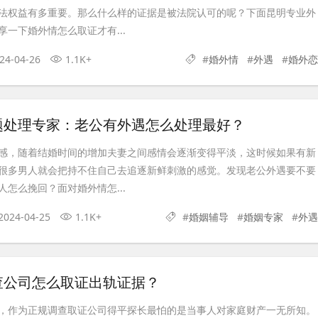
法权益有多重要。那么什么样的证据是被法院认可的呢？下面昆明专业外
一下婚外情怎么取证才有...
24-04-26
1.1K+
#
婚外情
#
外遇
#
婚外恋
题处理专家：老公有外遇怎么处理最好？
感，随着结婚时间的增加夫妻之间感情会逐渐变得平淡，这时候如果有新
很多男人就会把持不住自己去追逐新鲜刺激的感觉。发现老公外遇要不要
怎么挽回？面对婚外情怎...
2024-04-25
1.1K+
#
婚姻辅导
#
婚姻专家
#
外遇
查公司怎么取证出轨证据？
，作为正规调查取证公司得平探长最怕的是当事人对家庭财产一无所知。