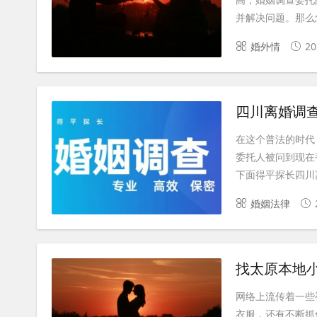
并解决问题。那么怎
婚外情
20
四川离婚调
在这个普法的时代
委托人被问到现在
下面得平探长四川离
婚姻法律
找太原本地
网络上流传着一些
衣服，还有不断抓