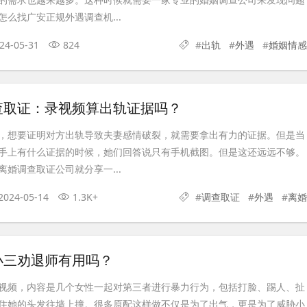
么找广安正规外遇调查机...
24-05-31
824
#
出轨
#
外遇
#
婚姻情感
查取证：录视频算出轨证据吗？
，想要证明对方出轨导致夫妻感情破裂，就需要拿出有力的证据。但是当
手上有什么证据的时候，她们回答说只有手机截图。但是这还远远不够。
婚调查取证公司就分享一...
2024-05-14
1.3K+
#
调查取证
#
外遇
#
离婚
小三劝退师有用吗？
视频，内容是几个女性一起对第三者进行暴力行为，包括打脸、踢人、扯
住她的头发往墙上撞。很多原配这样做不仅是为了出气，更是为了威胁小