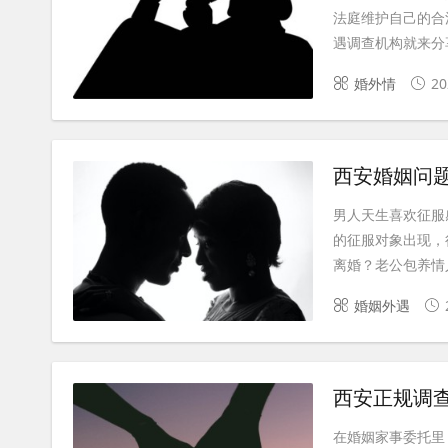
法庭维护自己的合
遇调查机构就来分享
婚外情
20
西安婚姻问
男人天生喜欢征服
的征服对象出现，
离婚？老公包养情人
婚姻外遇
西安正规调
在婚姻家事委托里