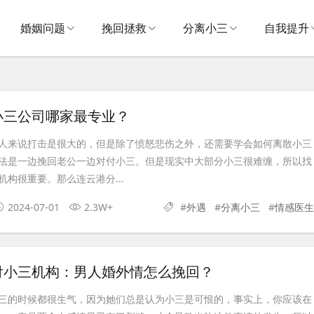
婚姻问题
挽回拯救
分离小三
自我提升
小三公司哪家最专业？
人来说打击是很大的，但是除了愤怒悲伤之外，还需要学会如何离散小三
法是一边挽回老公一边对付小三。但是现实中大部分小三很难缠，所以找
构很重要。那么连云港分...
2024-07-01
2.3W+
#
外遇
#
分离小三
#
情感医生
付小三机构：男人婚外情怎么挽回？
三的时候都很生气，因为她们总是认为小三是可恨的，事实上，你应该在