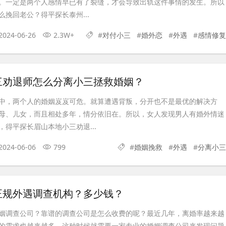
。一定是两个人感情早已有了裂缝，才会导致出轨这件事情的发生。所以
挽回老公？得平探长泰州...
2024-06-26
2.3W+
#
对付小三
#
婚外恋
#
外遇
#
感情修复
三劝退师怎么分离小三拯救婚姻？
中，两个人的婚姻岌岌可危。就算遭遇背叛，分开也不是最优的解决方
母、儿女，而且相处多年，情分依旧在。所以，女人发现男人有婚外情迷
得平探长眉山本地小三劝退...
2024-06-06
799
#
婚姻挽救
#
外遇
#
分离小三
正规外遇调查机构？多少钱？
姻调查公司？靠谱的调查公司是怎么收费的呢？最近几年，离婚率越来越
的需求也越来越多。这种时候就需要一家专业的婚姻调查公司来发现问题