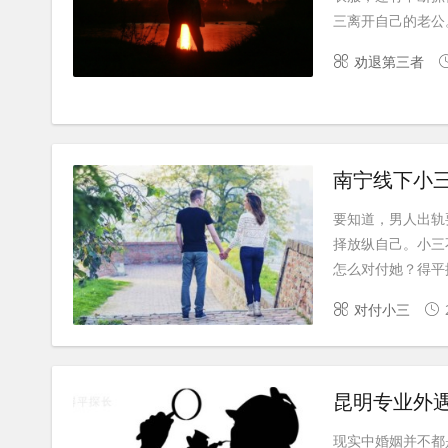
三离开自己的老公。
劝退第三者
南宁线下小
要知道，男人出轨
择放纵自己。小三
怎么对付她？得平探
对付小三
昆明专业外
现实中婚姻并不都