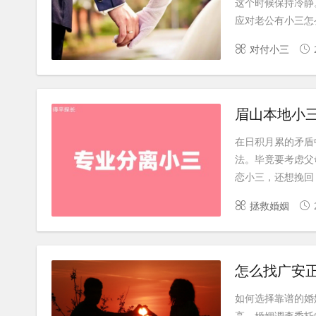
这个时候保持冷静
应对老公有小三怎么
对付小三
眉山本地小
在日积月累的矛盾
法。毕竟要考虑父
恋小三，还想挽回，
拯救婚姻
怎么找广安
如何选择靠谱的婚
高，婚姻调查委托