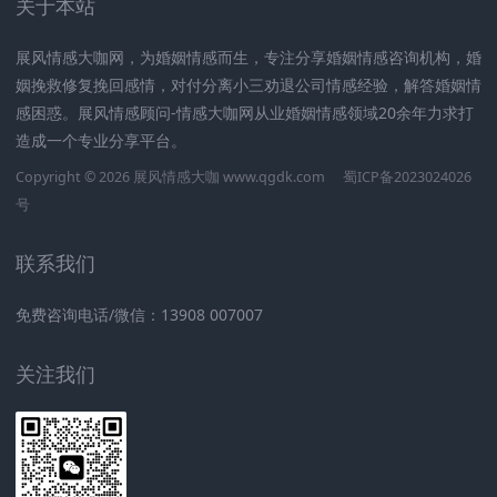
关于本站
展风情感大咖网，为婚姻情感而生，专注分享婚姻情感咨询机构，婚
姻挽救修复挽回感情，对付分离小三劝退公司情感经验，解答婚姻情
感困惑。展风情感顾问-情感大咖网从业婚姻情感领域20余年力求打
造成一个专业分享平台。
Copyright © 2026 展风情感大咖 www.qgdk.com
蜀ICP备2023024026
号
联系我们
免费咨询电话/微信：13908 007007
关注我们