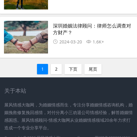
深圳婚姻法律顾问：律师怎么调查对
方财产？
2024-03-20
1.6K+
1
2
下页
尾页
关于本站
展风情感大咖网，为婚姻情感而生，专注分享婚姻情感咨询机构，婚
姻挽救修复挽回感情，对付分离小三劝退公司情感经验，解答婚姻情
感困惑。展风情感顾问-情感大咖网从业婚姻情感领域20余年力求打
造成一个专业分享平台。