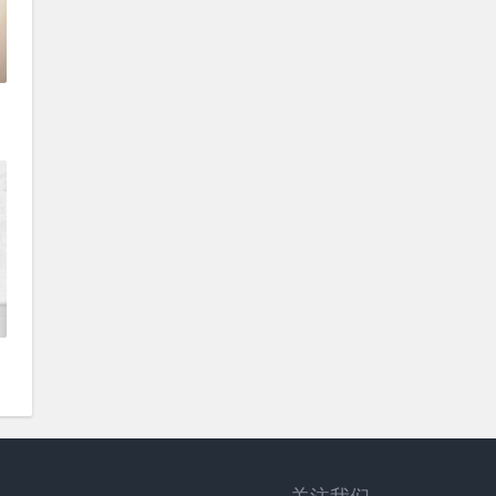
？
关注我们