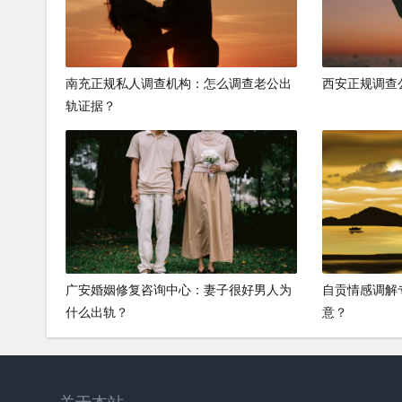
南充正规私人调查机构：怎么调查老公出
西安正规调查
轨证据？
广安婚姻修复咨询中心：妻子很好男人为
自贡情感调解
什么出轨？
意？
关于本站