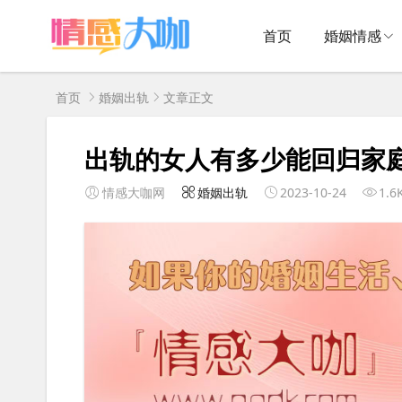
首页
婚姻情感
首页
婚姻出轨
文章正文
出轨的女人有多少能回归家
情感大咖网
婚姻出轨
2023-10-24
1.6