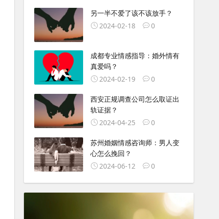
另一半不爱了该不该放手？
2024-02-18
0
成都专业情感指导：婚外情有
真爱吗？
2024-02-19
0
西安正规调查公司怎么取证出
轨证据？
2024-04-25
0
苏州婚姻情感咨询师：男人变
心怎么挽回？
2024-06-12
0