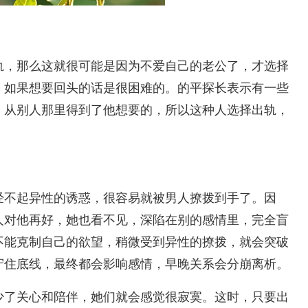
轨，那么这就很可能是因为不爱自己的老公了，才选择
，如果想要回头的话是很困难的。的平探长表示有一些
，从别人那里得到了他想要的，所以这种人选择出轨，
经不起异性的诱惑，很容易就被男人撩拨到手了。因
人对他再好，她也看不见，深陷在别的感情里，完全盲
不能克制自己的欲望，稍微受到异性的撩拨，就会突破
守住底线，最终都会影响感情，早晚关系会分崩离析。
少了关心和陪伴，她们就会感觉很寂寞。这时，只要出