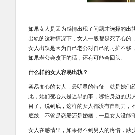
如果女人是因为感情出现了问题才选择的出
出轨的这种情况下，女人一般都是死了心的
女人出轨是因为自己老公对自己的呵护不够
如果老公会改正的话，还有可能会回头。
什么样的女人容易出轨？
容易变心的女人，最明显的特征，就是她们
此，她们变心只是迟早的事，哪怕身边的男
目了。说到底，这样的女人都没有自制力，
底线。不管是恋爱还是婚姻，一旦女人没能
女人在感情里，如果得不到男人的疼惜，缺