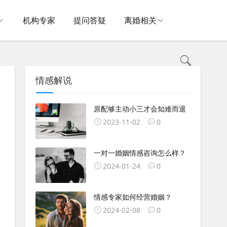
机构专家
提问答疑
离婚相关
情感解说
原配够主动小三才会知难而退
2023-11-02
0
一对一婚姻情感咨询怎么样？
2024-01-24
0
情感专家如何经营婚姻？
2024-02-08
0