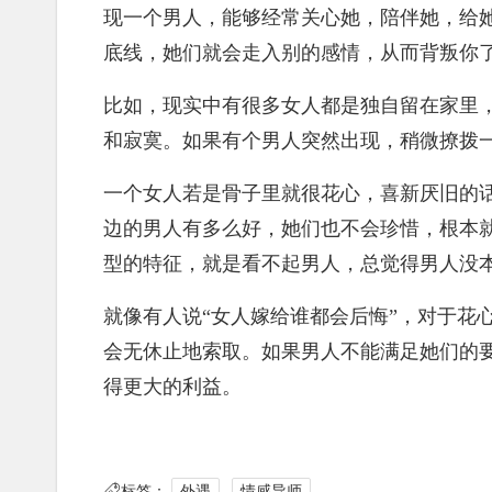
现一个男人，能够经常关心她，陪伴她，给
底线，她们就会走入别的感情，从而背叛你
比如，现实中有很多女人都是独自留在家里
和寂寞。如果有个男人突然出现，稍微撩拨
一个女人若是骨子里就很花心，喜新厌旧的
边的男人有多么好，她们也不会珍惜，根本
型的特征，就是看不起男人，总觉得男人没
就像有人说“女人嫁给谁都会后悔”，对于花
会无休止地索取。如果男人不能满足她们的
得更大的利益。
标签：
外遇
情感导师