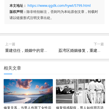
本文地址：
https://www.qgdk.com/hywt/5799.html
版权声明：
除非特别标注，否则均为本站原创文章，转载时
请以链接形式注明文章出处。
上一篇
下一篇
重建信任，婚姻中的背叛与挽回之路
荔湾区婚姻修复，重建信任与沟通的艺术
相关文章
修复关系，当男人伤害了女性后
修复情感裂痕，男人如何用言语