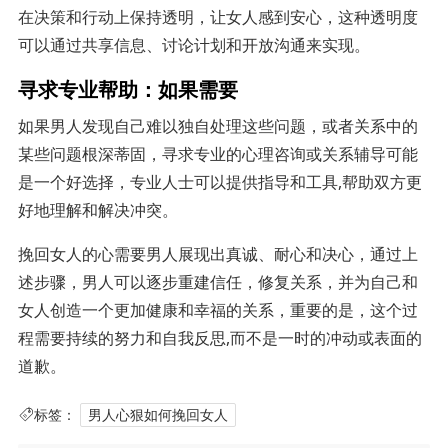
在决策和行动上保持透明，让女人感到安心，这种透明度
可以通过共享信息、讨论计划和开放沟通来实现。
寻求专业帮助：如果需要
如果男人发现自己难以独自处理这些问题，或者关系中的
某些问题根深蒂固，寻求专业的心理咨询或关系辅导可能
是一个好选择，专业人士可以提供指导和工具,帮助双方更
好地理解和解决冲突。
挽回女人的心需要男人展现出真诚、耐心和决心，通过上
述步骤，男人可以逐步重建信任，修复关系，并为自己和
女人创造一个更加健康和幸福的关系，重要的是，这个过
程需要持续的努力和自我反思,而不是一时的冲动或表面的
道歉。
标签：
男人心狠如何挽回女人