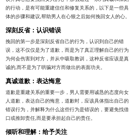
的行动，是有可能重建信任和修复关系的，以下是一些具
体的步骤和建议,帮助男人在心狠之后如何挽回女人的心。
深刻反省：认识错误
挽回的第一步是深刻反省自己的行为，认识到自己的错
误，这不仅仅是为了道歉，而是为了真正理解自己的行为
为何会伤害到对方，并从中吸取教训，这种反省应该是真
诚的,而不是为了哄骗对方而做出的表面功夫。
真诚道歉：表达悔意
道歉是重建关系的重要一步，男人需要用诚恳的态度向女
人道歉，表达自己的悔意，道歉时，应该具体指出自己的
错误行为，并解释为什么这些行为是错误的，要避免找借
口或推卸责任,而是要承担起自己的责任。
倾听和理解：给予关注