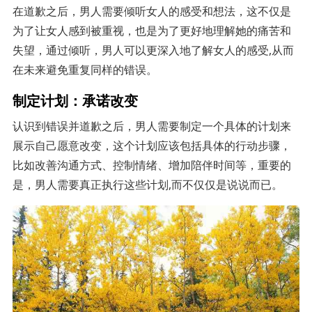
在道歉之后，男人需要倾听女人的感受和想法，这不仅是
为了让女人感到被重视，也是为了更好地理解她的痛苦和
失望，通过倾听，男人可以更深入地了解女人的感受,从而
在未来避免重复同样的错误。
制定计划：承诺改变
认识到错误并道歉之后，男人需要制定一个具体的计划来
展示自己愿意改变，这个计划应该包括具体的行动步骤，
比如改善沟通方式、控制情绪、增加陪伴时间等，重要的
是，男人需要真正执行这些计划,而不仅仅是说说而已。