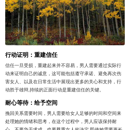
行动证明：重建信任
信任一旦受损，重建起来并不容易，男人需要通过实际行
动来证明自己的诚意，这可能包括遵守承诺、避免再次伤
害女人、以及在日常生活中展现出更多的关心和支持，行
动胜于雄辩,持续的正面行动是重建信任的关键。
耐心等待：给予空间
挽回关系需要时间，男人需要给女人足够的时间和空间来
处理她的情绪和思考，在这个过程中，男人应该保持耐
心，不要急于求成，也要尊重女人的决定,即使她需要更长