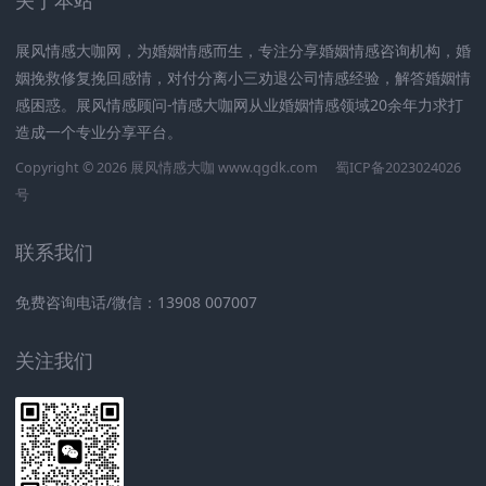
展风情感大咖网，为婚姻情感而生，专注分享婚姻情感咨询机构，婚
姻挽救修复挽回感情，对付分离小三劝退公司情感经验，解答婚姻情
感困惑。展风情感顾问-情感大咖网从业婚姻情感领域20余年力求打
造成一个专业分享平台。
Copyright © 2026 展风情感大咖 www.qgdk.com
蜀ICP备2023024026
号
联系我们
免费咨询电话/微信：13908 007007
关注我们