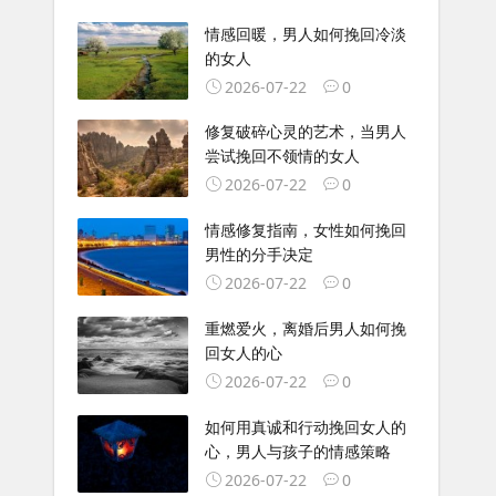
情感回暖，男人如何挽回冷淡
的女人
2026-07-22
0
修复破碎心灵的艺术，当男人
尝试挽回不领情的女人
2026-07-22
0
情感修复指南，女性如何挽回
男性的分手决定
2026-07-22
0
重燃爱火，离婚后男人如何挽
回女人的心
2026-07-22
0
如何用真诚和行动挽回女人的
心，男人与孩子的情感策略
2026-07-22
0