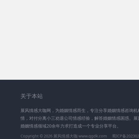
关于本站
展风情感大咖网，为婚姻情感而生，专注分享婚姻情感咨询机
情，对付分离小三劝退公司情感经验，解答婚姻情感困惑。展
婚姻情感领域20余年力求打造成一个专业分享平台。
Copyright © 2026 展风情感大咖 www.qgdk.com
蜀ICP备20230