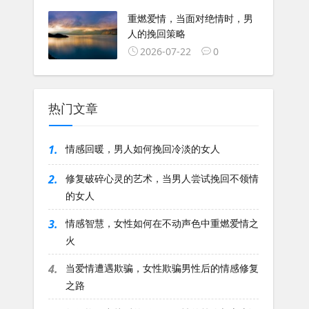
重燃爱情，当面对绝情时，男
人的挽回策略
2026-07-22
0
热门文章
1.
情感回暖，男人如何挽回冷淡的女人
2.
修复破碎心灵的艺术，当男人尝试挽回不领情
的女人
3.
情感智慧，女性如何在不动声色中重燃爱情之
火
4.
当爱情遭遇欺骗，女性欺骗男性后的情感修复
之路