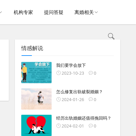
机构专家
提问答疑
离婚相关
情感解说
我们要学会放下
2023-10-23
0
怎么修复出轨破裂婚姻？
2024-01-26
0
经历出轨婚姻还值得挽回吗？
2024-02-01
0