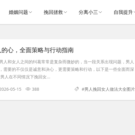
婚姻问题
挽回拯救
分离小三
自我提升
人的心，全面策略与行动指南
男人和女人之间的纠葛常常是复杂而微妙的，当一段关系出现问题，男人
，需要的不仅仅是诚意和决心，更需要策略和行动，以下是一些全面而深
男人在不同情况下挽回女...
2026-05-15
388
#
男人挽回女人做法大全图片